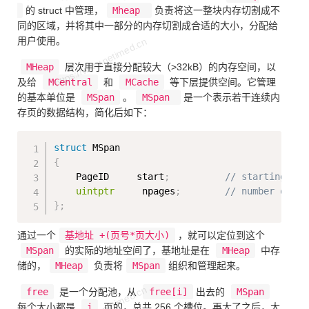
的 struct 中管理，
Mheap
负责将这一整块内存切割成不
同的区域，并将其中一部分的内存切割成合适的大小，分配给
用户使用。
MHeap
层次用于直接分配较大（>32kB）的内存空间，以
及给
MCentral
和
MCache
等下层提供空间。它管理
的基本单位是
MSpan
。
MSpan
是一个表示若干连续内
存页的数据结构，简化后如下：
Copy
struct
{
    PageID     start
;
// starting pag
uintptr
     npages
;
// number of pa
}
;
通过一个
基地址 +(页号*页大小)
，就可以定位到这个
MSpan
的实际的地址空间了，基地址是在
MHeap
中存
储的，
MHeap
负责将
MSpan
组织和管理起来。
free
是一个分配池，从
free[i]
出去的
MSpan
每个大小都是
i
页的，总共 256 个槽位。再大了之后，大