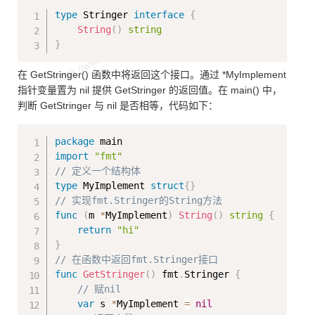
Copy
type
 Stringer 
interface
{
String
(
)
string
}
在 GetStringer() 函数中将返回这个接口。通过 *MyImplement
指针变量置为 nil 提供 GetStringer 的返回值。在 main() 中，
判断 GetStringer 与 nil 是否相等，代码如下：
Copy
package
import
"fmt"
// 定义一个结构体
type
 MyImplement 
struct
{
}
// 实现fmt.Stringer的String方法
func
(
m 
*
MyImplement
)
String
(
)
string
{
return
"hi"
}
// 在函数中返回fmt.Stringer接口
func
GetStringer
(
)
 fmt
.
Stringer 
{
// 赋nil
var
 s 
*
MyImplement 
=
nil