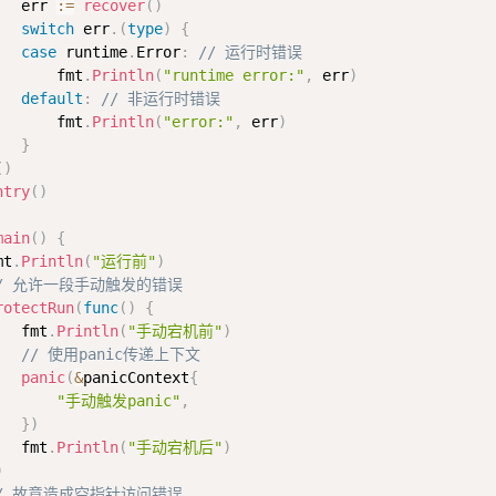
   err 
:=
recover
(
)
switch
 err
.
(
type
)
{
case
 runtime
.
Error
:
// 运行时错误
       fmt
.
Println
(
"runtime error:"
,
 err
)
default
:
// 非运行时错误
       fmt
.
Println
(
"error:"
,
 err
)
}
(
)
ntry
(
)
main
(
)
{
mt
.
Println
(
"运行前"
)
/ 允许一段手动触发的错误
rotectRun
(
func
(
)
{
   fmt
.
Println
(
"手动宕机前"
)
// 使用panic传递上下文
panic
(
&
panicContext
{
"手动触发panic"
,
}
)
   fmt
.
Println
(
"手动宕机后"
)
)
/ 故意造成空指针访问错误