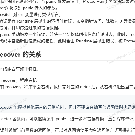
defer 将闭包延迟执行，当 panic 触发崩溃时，ProtectRun() 函数将
over() 获取到 panic 传入的参数。
switch 对 err 变量进行类型断言。
果错误是有 Runtime 层抛出的运行时错误，如空指针访问、除数为 0 等
其他错误，打印传递过来的错误数据。
用 panic 手动触发一个错误，并将一个结构体附带信息传递过去，此时，r
代码中空指针赋值造成的错误，此时会由 Runtime 层抛出错误，被 ProtectRu
 recover 的关系
cover 的组合有如下特性：
 没 recover，程序宕机。
c 也有 recover，程序不会宕机，执行完对应的 defer 后，从宕机点退出
ic/recover 能模拟其他语言的异常机制，但并不建议在编写普通函数时也
触发的 defer 函数内，可以继续调用 panic，进一步将错误外抛，直到程序整
误时设置当前函数的返回值，可以对返回值使用命名返回值方式直接进行