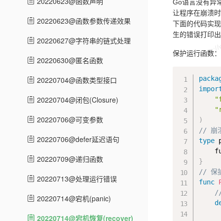
20220623@函数声明
Go语言没有异常
让程序在崩溃时
20220623@函数参数传递效果
下面的代码实现了
生的错误打印出
20220627@字符串的链式处理
保护运行函数：
20220630@匿名函数
packa
20220704@函数类型接口
impor
20220704@闭包(Closure)
"
"
20220706@可变参数
)
// 
20220706@defer延迟语句
type
 
    f
20220709@递归函数
}
// 
20220713@处理运行错误
func
/
20220714@宕机(panic)
d
20220714@宕机恢复(recover)