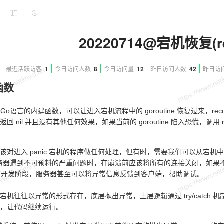
20220714@宕机恢复(re
最近活跃访客
1
今日访问人数
8
今日访问量
12
昨日访问人数
42
昨日访
函数
一个Go语言的内建函数，可以让进入宕机流程中的 goroutine 恢复过来，re
r 会返回 nil 并且没有其他任何效果，如果当前的 goroutine 陷入恐慌，调用
该对进入 panic 宕机的程序做任何处理，但有时，需要我们可以从宕
 服务器遇到不可预料的严重问题时，在崩溃前应该将所有的连接关闭，如
还在开发阶段，服务器甚至可以将异常信息反馈到客户端，帮助调试。
宕机往往以异常的形式存在，底层抛出异常，上层逻辑通过 try/catch
，让代码继续运行。