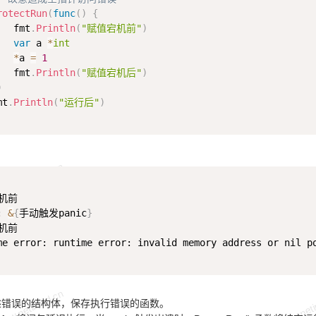
rotectRun
(
func
(
)
{
   fmt
.
Println
(
"赋值宕机前"
)
var
 a 
*
int
*
a 
=
1
   fmt
.
Println
(
"赋值宕机后"
)
)
mt
.
Println
(
"运行后"
)
机前

: 
&
{
手动触发panic
}
机前

me error: runtime error: invalid memory address or nil po
描述错误的结构体，保存执行错误的函数。