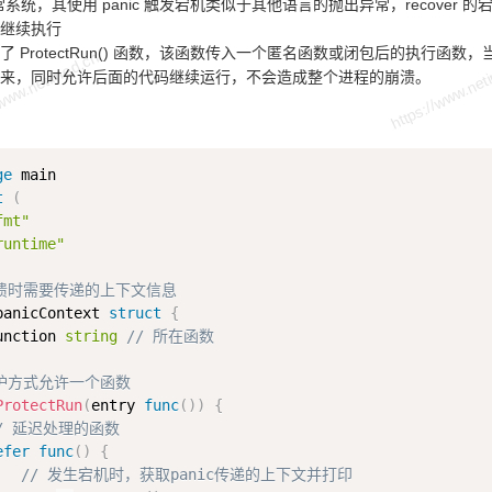
系统，其使用 panic 触发宕机类似于其他语言的抛出异常，recover 的宕机
继续执行
 ProtectRun() 函数，该函数传入一个匿名函数或闭包后的执行函数，
来，同时允许后面的代码继续运行，不会造成整个进程的崩溃。
ge
t
(
fmt"
runtime"
崩溃时需要传递的上下文信息
panicContext 
struct
{
unction 
string
// 所在函数
保护方式允许一个函数
ProtectRun
(
entry 
func
(
)
)
{
/ 延迟处理的函数
efer
func
(
)
{
// 发生宕机时，获取panic传递的上下文并打印