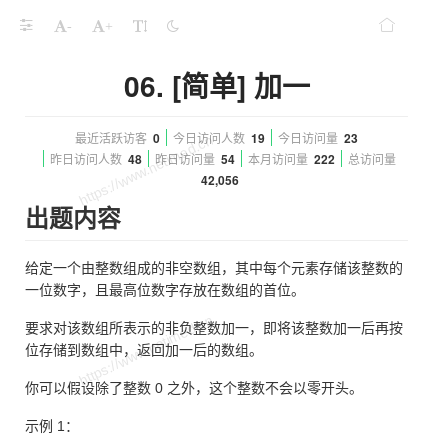
-
+
06. [简单] 加一
最近活跃访客
0
今日访问人数
19
今日访问量
23
昨日访问人数
48
昨日访问量
54
本月访问量
222
总访问量
42,056
出题内容
给定一个由整数组成的非空数组，其中每个元素存储该整数的
一位数字，且最高位数字存放在数组的首位。
要求对该数组所表示的非负整数加一，即将该整数加一后再按
位存储到数组中，返回加一后的数组。
你可以假设除了整数 0 之外，这个整数不会以零开头。
示例 1：