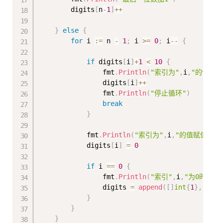
        digits
[
n
-
1
]
++
}
else
{
for
 i 
:=
 n 
-
1
;
 i 
>=
0
;
 i
--
{
if
 digits
[
i
]
+
1
<
10
{
                fmt
.
Println
(
"索引为"
,
i
,
"的值加1
                digits
[
i
]
++
                fmt
.
Println
(
"停止循环"
)
break
}
            fmt
.
Println
(
"索引为"
,
i
,
"的值赋值为0"
            digits
[
i
]
=
0
if
 i 
==
0
{
                fmt
.
Println
(
"索引"
,
i
,
"为0时，向
                digits 
=
append
(
[
]
int
{
1
}
,
 digi
}
}
}