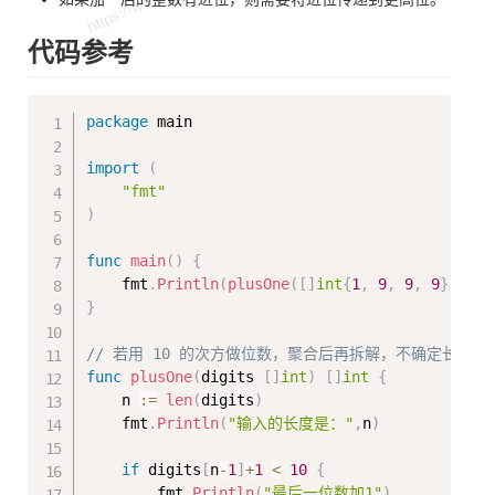
代码参考
Copy
package
 main

import
(
"fmt"
)
func
main
(
)
{
    fmt
.
Println
(
plusOne
(
[
]
int
{
1
,
9
,
9
,
9
}
)
)
}
// 若用 10 的次方做位数，聚合后再拆解，不确定长度
func
plusOne
(
digits 
[
]
int
)
[
]
int
{
    n 
:=
len
(
digits
)
    fmt
.
Println
(
"输入的长度是："
,
n
)
if
 digits
[
n
-
1
]
+
1
<
10
{
        fmt
.
Println
(
"最后一位数加1"
)