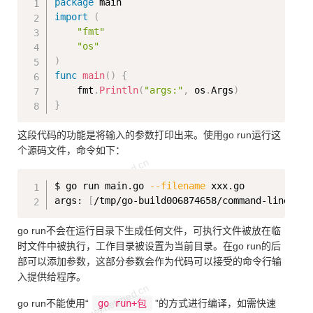
package
import
(
"fmt"
"os"
)
func
main
(
)
{
    fmt
.
Println
(
"args:"
,
 os
.
Args
)
}
这段代码的功能是将输入的参数打印出来。使用go run运行这
个源码文件，命令如下：
Copy
$ go run main.go 
--filename
 xxx.go

args: 
[
/tmp/go-build006874658/command-line-arg
go run不会在运行目录下生成任何文件，可执行文件被放在临
时文件中被执行，工作目录被设置为当前目录。在go run的后
部可以添加参数，这部分参数会作为代码可以接受的命令行输
入提供给程序。
go run不能使用“
go run+包
”的方式进行编译，如需快速