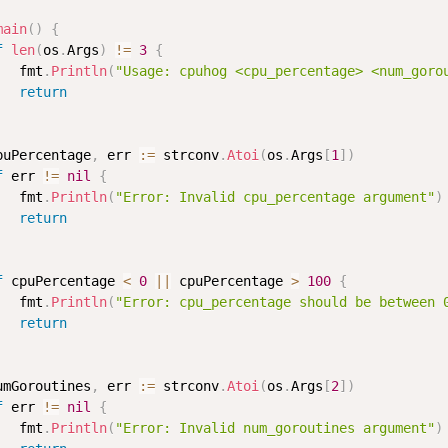
main
(
)
{
f
len
(
os
.
Args
)
!=
3
{
   fmt
.
Println
(
"Usage: cpuhog <cpu_percentage> <num_goro
return
puPercentage
,
 err 
:=
 strconv
.
Atoi
(
os
.
Args
[
1
]
)
f
 err 
!=
nil
{
   fmt
.
Println
(
"Error: Invalid cpu_percentage argument"
)
return
f
 cpuPercentage 
<
0
||
 cpuPercentage 
>
100
{
   fmt
.
Println
(
"Error: cpu_percentage should be between 
return
umGoroutines
,
 err 
:=
 strconv
.
Atoi
(
os
.
Args
[
2
]
)
f
 err 
!=
nil
{
   fmt
.
Println
(
"Error: Invalid num_goroutines argument"
)