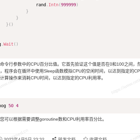
               rand
.
Intn
(
999999
)
}
}
}
(
)
g
.
Wait
(
)
命令行参数中的CPU百分比值。它首先验证这个值是否在0和100之间，然
，程序会在循环中使用Sleep函数模拟CPU的空闲时间，以达到指定的CPU
计算操作来消耗CPU时间，以达到指定的CPU利用率。
hog 
50
4
可以根据需要调整goroutine数和CPU利用率百分比。
2023年4月5日 23:32
转发文档
收藏文档