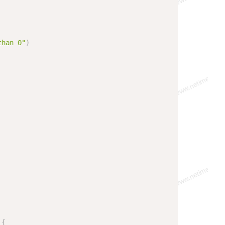
than 0"
)
 
{