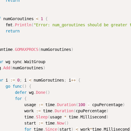
return
f
 numGoroutines 
<
1
{
   fmt
.
Println
(
"Error: num_goroutines should be greater 
return
untime
.
GOMAXPROCS
(
numGoroutines
)
ar
 wg sync
.
WaitGroup

g
.
Add
(
numGoroutines
)
or
 i 
:=
0
;
 i 
<
 numGoroutines
;
 i
++
{
go
func
(
)
{
defer
 wg
.
Done
(
)
for
{
           usage 
:=
 time
.
Duration
(
100
-
 cpuPercentage
)
           work 
:=
 time
.
Duration
(
cpuPercentage
)
           time
.
Sleep
(
usage 
*
 time
.
Millisecond
)
           start 
:=
 time
.
Now
(
)
for
 time
.
Since
(
start
)
<
 work
*
time
.
Millisecond