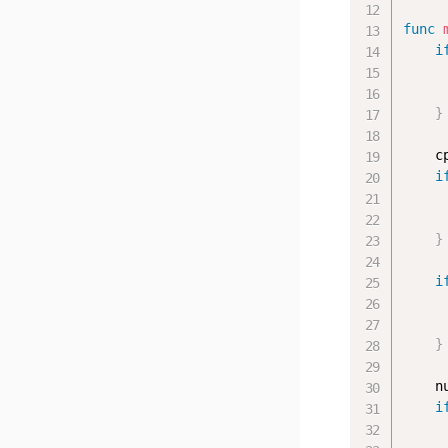
func
i
     
}
    c
i
     
}
i
     
}
    n
i
     