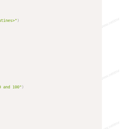
utines>"
)
0 and 100"
)