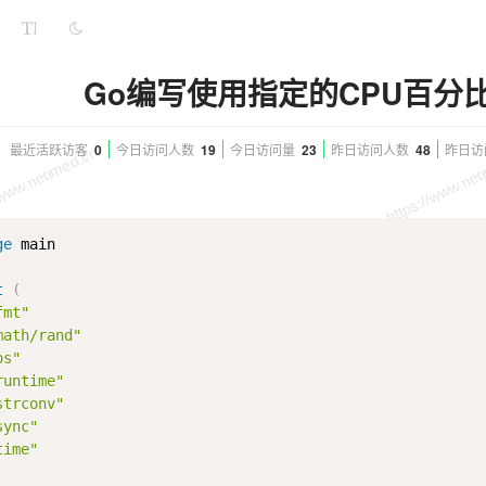
Go编写使用指定的CPU百分
最近活跃访客
0
今日访问人数
19
今日访问量
23
昨日访问人数
48
昨日访
ge
 main

t
(
fmt"
math/rand"
os"
runtime"
strconv"
sync"
time"