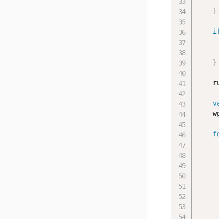
}
i
     
}
    r
v
    w
f
     
     
     
     