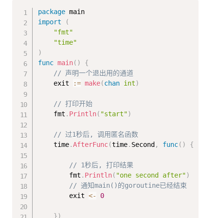
Copy
package
import
(
"fmt"
"time"
)
func
main
(
)
{
// 声明一个退出用的通道
    exit 
:=
make
(
chan
int
)
// 打印开始
    fmt
.
Println
(
"start"
)
// 过1秒后, 调用匿名函数
    time
.
AfterFunc
(
time
.
Second
,
func
(
)
{
// 1秒后, 打印结果
        fmt
.
Println
(
"one second after"
)
// 通知main()的goroutine已经结束
        exit 
<-
0
}
)