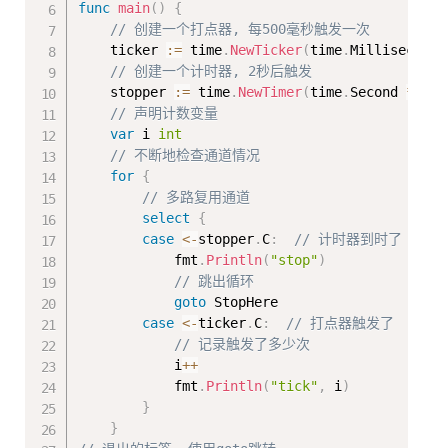
func
main
(
)
{
// 创建一个打点器, 每500毫秒触发一次
    ticker 
:=
 time
.
NewTicker
(
time
.
Millisecond 
// 创建一个计时器, 2秒后触发
    stopper 
:=
 time
.
NewTimer
(
time
.
Second 
*
2
)
// 声明计数变量
var
 i 
int
// 不断地检查通道情况
for
{
// 多路复用通道
select
{
case
<-
stopper
.
C
:
// 计时器到时了
            fmt
.
Println
(
"stop"
)
// 跳出循环
goto
 StopHere

case
<-
ticker
.
C
:
// 打点器触发了
// 记录触发了多少次
            i
++
            fmt
.
Println
(
"tick"
,
 i
)
}
}