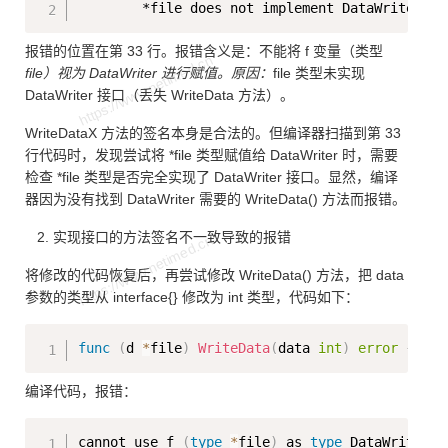
        *file does not implement DataWriter 
(
m
报错的位置在第 33 行。报错含义是：不能将 f 变量（类型
file）视为 DataWriter 进行赋值。原因：
file 类型未实现
DataWriter 接口（丢失 WriteData 方法）。
WriteDataX 方法的签名本身是合法的。但编译器扫描到第 33
行代码时，发现尝试将 *file 类型赋值给 DataWriter 时，需要
检查 *file 类型是否完全实现了 DataWriter 接口。显然，编译
器因为没有找到 DataWriter 需要的 WriteData() 方法而报错。
实现接口的方法签名不一致导致的报错
将修改的代码恢复后，再尝试修改 WriteData() 方法，把 data
参数的类型从 interface{} 修改为 int 类型，代码如下：
Copy
func
(
d 
*
file
)
WriteData
(
data 
int
)
error
{
编译代码，报错：
Copy
cannot use f 
(
type
*
file
)
 as 
type
 DataWriter i