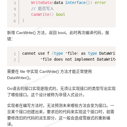
WriteData
(
data 
interface
{
}
)
error
// 能否写入
CanWrite
(
)
bool
}
新增 CanWrite() 方法，返回 bool。此时再次编译代码，报
错：
Copy
cannot use f 
(
type
*
file
)
 as 
type
 DataWriter i
*
file does not implement DataWriter 
(
m
需要在 file 中实现 CanWrite() 方法才能正常使用
DataWriter()。
Go语言的接口实现是隐式的，无须让实现接口的类型写出实现
了哪些接口。这个设计被称为非侵入式设计。
实现者在编写方法时，无法预测未来哪些方法会变为接口。一
旦某个接口创建出来，要求旧的代码来实现这个接口时，就需
要修改旧的代码的派生部分，这一般会造成雪崩式的重新编
译。