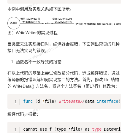
本例中调用及实现关系如下图所示。
图：WriteWriter的实现过程
当类型无法实现接口时，编译器会报错，下面列出常见的几种
接口无法实现的错误。
函数名不一致导致的报错
在以上代码的基础上尝试修改部分代码，造成编译错误，通过
编译器的报错理解如何实现接口的方法。首先，修改 file 结构
的 WriteData() 方法名，将这个方法签名（第17行）修改为：
Copy
func
(
d 
*
file
)
WriteDataX
(
data 
interface
{
}
)
er
编译代码，报错：
Copy
cannot use f 
(
type *file
)
 as 
type
 DataWriter 
i