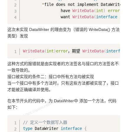
*
file does not implement DataWriter 
(
w
                have 
WriteData
(
int
)
error
                want 
WriteData
(
interface
{
}
)
e
这次未实现 DataWriter 的理由变为（错误的 WriteData() 方法
类型）发现
Copy
WriteData
(
int
)
error
，期望 
WriteData
(
interface
{
这种方式的报错就是由实现者的方法签名与接口的方法签名不
一致导致的。
接口被实现的条件二：接口中所有方法均被实现
当一个接口中有多个方法时，只有这些方法都被实现了，接口
才能被正确编译并使用。
在本节开头的代码中，为 DataWriter中 添加一个方法，代码
如下：
Copy
// 定义一个数据写入器
type
 DataWriter 
interface
{