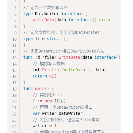
)
// 定义一个数据写入器
type
 DataWriter 
interface
{
WriteData
(
data 
interface
{
}
)
error
}
// 定义文件结构，用于实现DataWriter
type
 file 
struct
{
}
// 实现DataWriter接口的WriteData方法
func
(
d 
*
file
)
WriteData
(
data 
interface
{
}
)
err
// 模拟写入数据
    fmt
.
Println
(
"WriteData:"
,
 data
)
return
nil
}
func
main
(
)
{
// 实例化file
    f 
:=
new
(
file
)
// 声明一个DataWriter的接口
var
 writer DataWriter

// 将接口赋值f，也就是*file类型
    writer 
=
 f

// 使用DataWriter接口进行数据写入