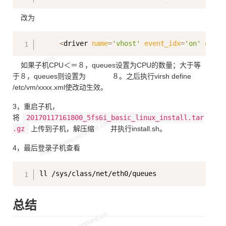
改为
Copy
<
driver 
name
=
'vhost'
event_idx
=
'on'
queue
如果子机CPU＜＝８，queues设置为CPU的数量；大于等
于８，queues则设置为 ８。之后执行virsh define
/etc/vm/xxxx.xml使改动生效。
3，重启子机，
将
20170117161800_5fs6i_basic_linux_install.tar
.gz
上传到子机，解压缩 并执行install.sh。
4，最后登录子机查看
Copy
总结