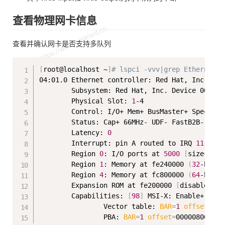
查看物理网卡信息
查看并确认网卡是否支持多队列
Copy
[
root@localhost ~
]
# lspci -vvv|grep Ethernet -
04:01.0 Ethernet controller: Red Hat, Inc. Vir
        Subsystem: Red Hat, Inc. Device 0001

        Physical Slot: 
1
-4

        Control: I/O+ Mem+ BusMaster+ SpecCycl
        Status: Cap+ 66MHz- UDF- FastB2B- ParE
        Latency: 
0
        Interrupt: pin A routed to IRQ 
11
        Region 
0
: I/O ports at 
5000
[
size
=
64
]
        Region 
1
: Memory at fe240000 
(
32
-bit, 
        Region 
4
: Memory at fc800000 
(
64
-bit, 
        Expansion ROM at fe200000 
[
disabled
]
[
        Capabilities: 
[
98
]
 MSI-X: Enable+ 
Coun
                Vector table: 
BAR
=
1
offset
=
000
                PBA: 
BAR
=
1
offset
=