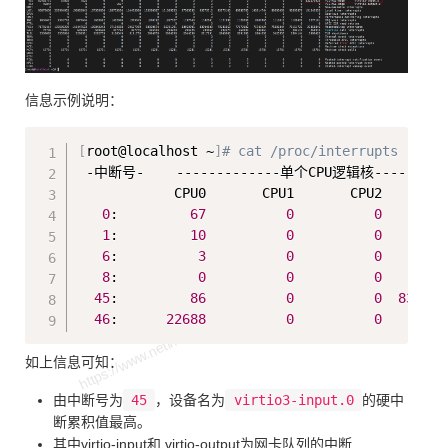
信息示例说明：
Copy
[
root@localhost ~
]
# cat /proc/interrupts
 -中断号-    -------------单个CPU逻辑核--------
            CPU0       CPU1       CPU2       CP
0
:         
67
0
0
1
:         
10
0
0
6
:          
3
0
0
8
:          
0
0
0
45
:         
86
0
0
832576
46
:      
22688
0
0
如上信息可知：
由中断号为
45
，设备名为
virtio3-input.0
的硬中
断累积值最高。
其中virtio-input和 virtio-output为网卡队列的中断