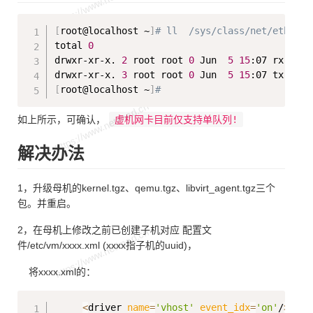
Copy
[
root@localhost ~
]
# ll  /sys/class/net/eth0/qu
total 
0
drwxr-xr-x. 
2
 root root 
0
 Jun  
5
15
:07 rx-0

drwxr-xr-x. 
3
 root root 
0
 Jun  
5
15
[
root@localhost ~
]
#
如上所示，可确认，
虚机网卡目前仅支持单队列!
解决办法
1，升级母机的kernel.tgz、qemu.tgz、libvirt_agent.tgz三个
包。并重启。
2，在母机上修改之前已创建子机对应 配置文
件/etc/vm/xxxx.xml (xxxx指子机的uuid)，
将xxxx.xml的：
Copy
<
driver 
name
=
'vhost'
event_idx
=
'on'
/
>