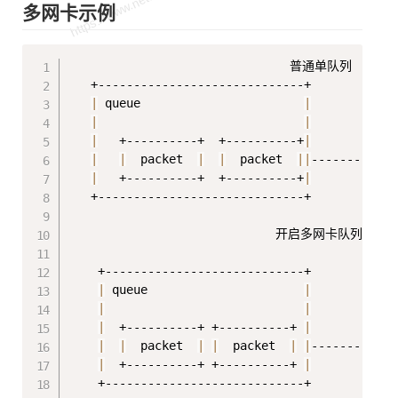
多网卡示例
Copy
                               普通单队列        
   +-----------------------------+             
|
 queue                       
|
|
|
|
   +----------+  +----------+
|
           +
|
|
  packet  
|
|
  packet  
||
----------
>|
|
   +----------+  +----------+
|
           +
   +-----------------------------+             
                             开启多网卡队列      
    +----------------------------+             
|
 queue                      
|
|
|
|
  +----------+ +----------+ 
|
           +
|
|
  packet  
|
|
  packet  
|
|
---------
>
|
|
  +----------+ +----------+ 
|
           +
    +----------------------------+           +-