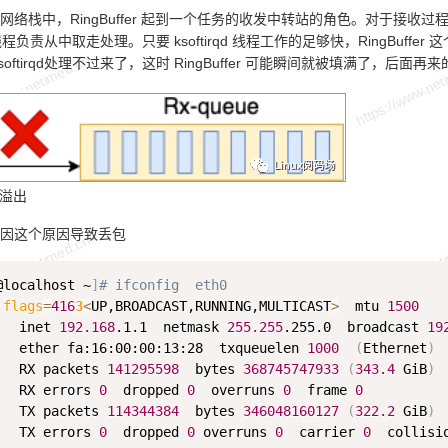
的整个网络栈中，RingBuffer 起到一个任务的收发中转站的角色。对于接收过
 内核线程负责从中取走处理。只要 ksoftirqd 线程工作的足够快，RingB
softirqd处理不过来了，这时 RingBuffer 可能瞬间就被填满了，
r 溢出
因这个原因导致丢包
@localhost ~
]
# ifconfig  eth0
 
flags
=
416
3
<
UP,BROADCAST,RUNNING,MULTICAST
>
  mtu 
1500
   inet 
192.168
.1.1  netmask 
255.255
.255.0  broadcast 
19
   ether fa:16:00:00:13:28  txqueuelen 
1000
(
Ethernet
)
   RX packets 
141295598
  bytes 
368745747933
(
343.4
 GiB
)
   RX errors 
0
  dropped 
0
  overruns 
0
  frame 
0
   TX packets 
114344384
  bytes 
346048160127
(
322.2
 GiB
)
   TX errors 
0
  dropped 
0
 overruns 
0
  carrier 
0
  collisi