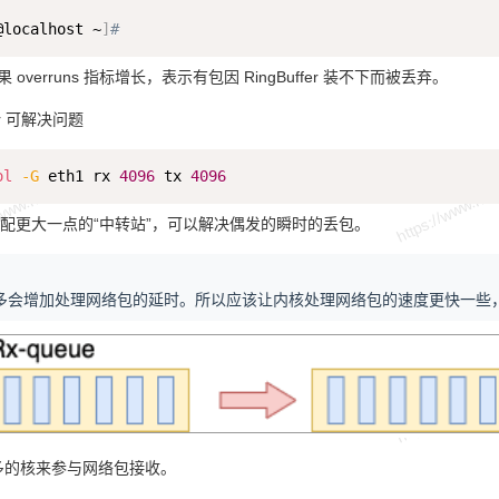
@localhost ~
]
#
 中如果 overruns 指标增长，表示有包因 RingBuffer 装不下而被丢弃。
fer 可解决问题
ol
-G
 eth1 rx 
4096
 tx 
4096
配更大一点的“中转站”，可以解决偶发的瞬时的丢包。
：
会增加处理网络包的延时。所以应该让内核处理网络包的速度更快一些，而不是
更多的核来参与网络包接收。