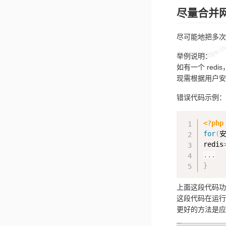
尽量合并
尽可能地把多次
举例说明：
如有一个 red
现需根据用户安
错误代码示例：
<?php
for
(
安
redis
...
}
上面这段代码功
这段代码在运行的
更好的方法是应该