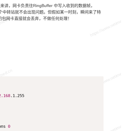
程来讲，网卡负责往RingBuffer 中写入收到的数据帧，
uffer 这个中转站就不会出现问题。但假如某一时刻，瞬间来了特
后面再来的包网卡直接就会丢弃，不做任何处理！
Copy
2.168
.1.255

ons 
0