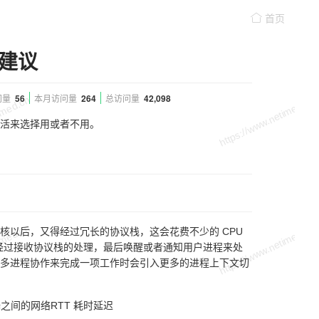
首页
化建议
问量
56
本月访问量
264
总访问量
42,098
活来选择用或者不用。
以后，又得经过冗长的协议栈，这会花费不少的 CPU
需经过接收协议栈的处理，最后唤醒或者通知用户进程来处
多进程协作来完成一项工作时会引入更多的进程上下文切
之间的网络RTT 耗时延迟