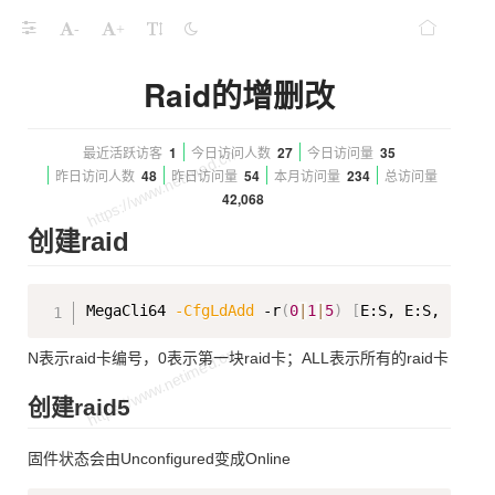
-
+
Raid的增删改
最近活跃访客
1
今日访问人数
27
今日访问量
35
昨日访问人数
48
昨日访问量
54
本月访问量
234
总访问量
42,068
创建raid
Copy
MegaCli64 
-CfgLdAdd
 -r
(
0
|
1
|
5
)
[
E:S, E:S, 
..
.
]
N表示raid卡编号，0表示第一块raid卡；ALL表示所有的raid卡
创建raid5
固件状态会由Unconfigured变成Online