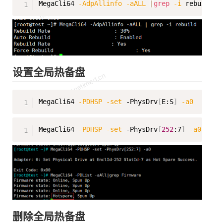
MegaCli64 
-AdpAllinfo
-aALL
|
grep
-i
设置全局热备盘
Copy
MegaCli64 
-PDHSP
-set
 -PhysDrv
[
E:S
]
-a0
Copy
MegaCli64 
-PDHSP
-set
 -PhysDrv
[
252
:7
]
-a0
删除全局热备盘