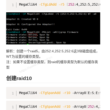
Copy
MegaCli64 
-CfgLdAdd
-r5
[
252
:4,252:5,252:6
]
 WT
解析：创建一个raid5，由252:4,252:5,252:6这3块磁盘组成，
WT为设置的缓存类型。
注：如果不设置缓存类型，则raid的缓存类型为默认的缓存类
型
创建raid10
Copy
MegaCli64 
-CfgSpanAdd
-r10
 -Array0
[
E:S
;
E:S
]
 -A
Copy
MegaCli64 
-CfgSpanAdd
-r10
 -Array0
[
252
:4,252:5