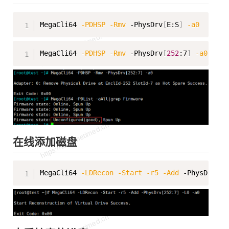
Copy
MegaCli64 
-PDHSP
-Rmv
 -PhysDrv
[
E:S
]
-a0
Copy
MegaCli64 
-PDHSP
-Rmv
 -PhysDrv
[
252
:7
]
-a0
在线添加磁盘
Copy
MegaCli64 
-LDRecon
-Start
-r5
-Add
 -PhysDrv
[
25