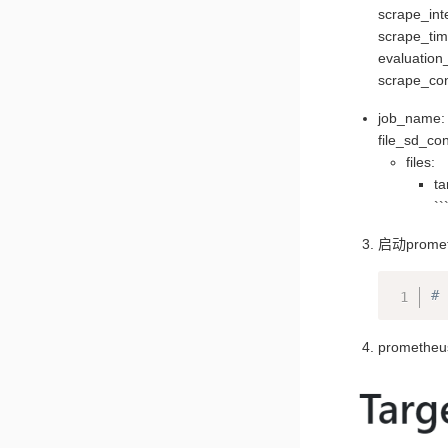
scrape_inte
scrape_tim
evaluation_
scrape_con
job_name: '
file_sd_con
files:
ta
``
启动prome
# 
promethe