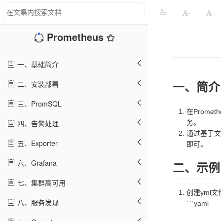
-
+
Prometheus
一、基础简介
二、安装部署
一、简介
三、PromSQL
在Prom
四、告警处理
务。
通过基于文
五、Exporter
即可。
六、Grafana
二、示例
七、集群高可用
创建yml
八、服务发现
```yaml