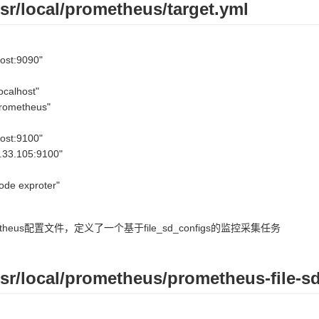
sr/local/prometheus/target.yml
host:9090"
ocalhost"
prometheus"
host:9100"
.33.105:9100"
node exproter"
etheus配置文件，定义了一个基于file_sd_configs的监控采集任务
usr/local/prometheus/prometheus-file-s