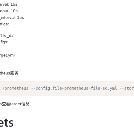
rval: 15s
eout: 10s
interval: 15s
figs:
file_ds'
figs:
rget.yml
`
theus服务
./prometheus --config.file=prometheus-file-sd.yml --stor
us查看target信息