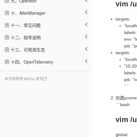
九、Operator
vim /u
十、AlterManager
targets:
十一、常见问题
"local
labels:
十二、指导说明
env: "l
job: "
十三、可观测生态
targets:
"local
十四、OpenTelemetry
"10.20
labels:
本文档使用 MrDoc 发布
job: "
```
创建prom
```bash
vim /
global: