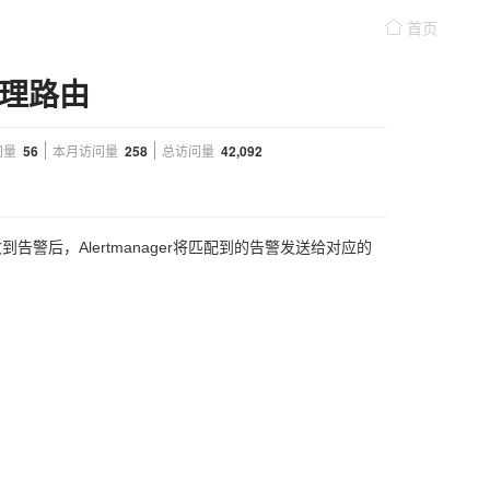
首页
处理路由
问量
56
本月访问量
258
总访问量
42,092
告警后，Alertmanager将匹配到的告警发送给对应的