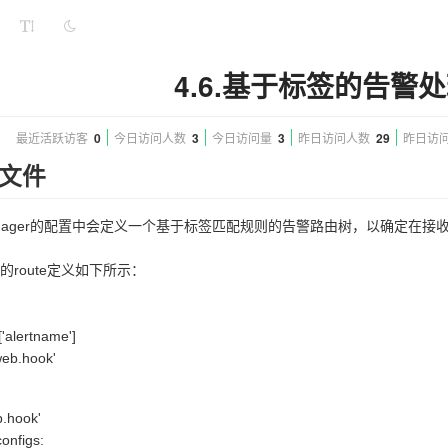
4.6.基于标签的告警
最近活跃访客
0
今日访问人数
3
今日访问量
3
昨日访问人数
29
昨日访
文件
tmanager的配置中会定义一个基于标签匹配规则的告警路由树，以确定在接收到
的route定义如下所示：
'alertname']
web.hook'
.hook'
onfigs: