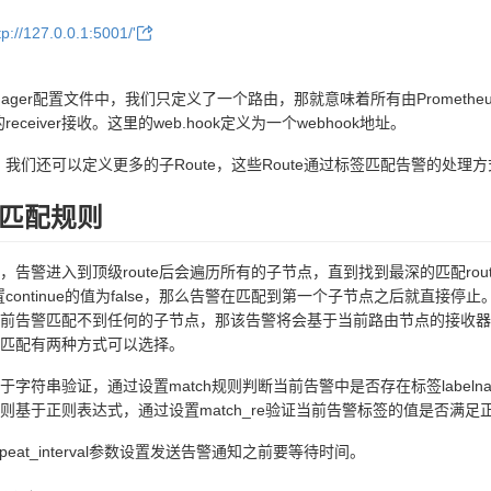
tp://127.0.0.1:5001/'
manager配置文件中，我们只定义了一个路由，那就意味着所有由Promethe
k的receiver接收。这里的web.hook定义为一个webhook地址。
e中，我们还可以定义更多的子Route，这些Route通过标签匹配告警的处理
匹配规则
告警进入到顶级route后会遍历所有的子节点，直到找到最深的匹配route，
设置continue的值为false，那么告警在匹配到第一个子节点之后就直接停止
前告警匹配不到任何的子节点，那该告警将会基于当前路由节点的接收器
匹配有两种方式可以选择。
字符串验证，通过设置match规则判断当前告警中是否存在标签labelname
则基于正则表达式，通过设置match_re验证当前告警标签的值是否满足
peat_interval参数设置发送告警通知之前要等待时间。