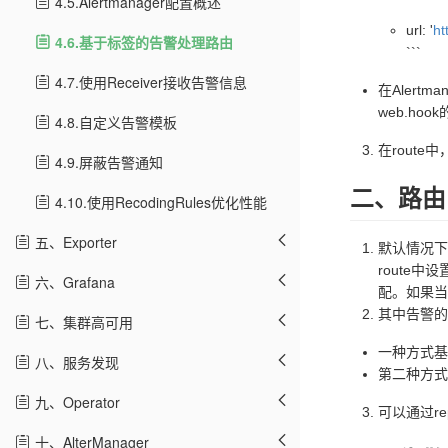
4.5.Alertmanager配置概述
url: '
ht
4.6.基于标签的告警处理路由
```
4.7.使用Receiver接收告警信息
在Alert
web.hoo
4.8.自定义告警模板
在rout
4.9.屏蔽告警通知
二、路由
4.10.使用RecodingRules优化性能
五、Exporter
默认情况下，
route中
六、Grafana
配。如果当
其中告警的
七、集群高可用
一种方式基于
八、服务发现
第二种方式
九、Operator
可以通过re
十、AlterManager