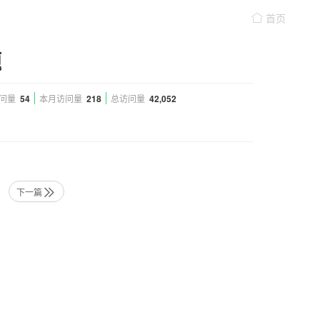
首页
题
问量
54
本月访问量
218
总访问量
42,052
下一篇