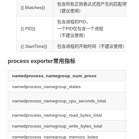
包含所有正则表达式而产生的匹配项
{{.Matches}}
（建议使用）
包含进程的PID，
{{.PID}}
一个PID仅包含一个进程
（不建议使用）
{{.StartTime}}
包含进程的开始时间（不建议使用）
process exporter常用指标
namedprocess_namegroup_num_procs
运行
namedprocess_namegroup_states
Run
获取/p
namedprocess_namegroup_cpu_seconds_total
sti
namedprocess_namegroup_read_bytes_total
获取/
namedprocess_namegroup_write_bytes_total
获取/
namedprocess_namegroup_memory_bytes
获取