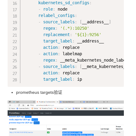
kubernetes_sd_configs
:
-
role
:
 node

relabel_configs
:
-
source_labels
:
[
__address__
]
regex
:
'(.*):10250'
replacement
:
'${1}:9256'
target_label
:
 __address__

action
:
 replace

-
action
:
 labelmap

regex
:
 __meta_kubernetes_node_label_(.+
-
source_labels
:
[
__meta_kubernetes_node
action
:
 replace

target_label
:
prometheus targets验证