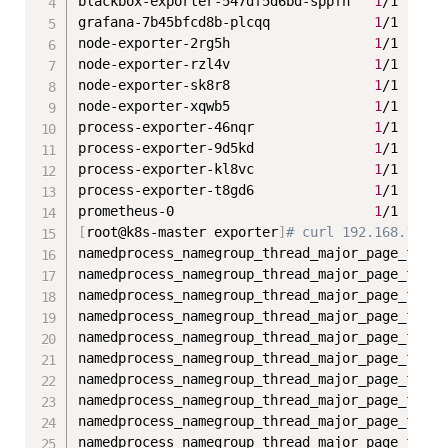
blackbox-exporter-547df5d6bd-sppfh   
1
/1     R
grafana-7b45bfcd8b-plcqq             
1
/1     R
node-exporter-2rg5h                  
1
/1     R
node-exporter-rzl4v                  
1
/1     R
node-exporter-sk8r8                  
1
/1     R
node-exporter-xqwb5                  
1
/1     R
process-exporter-46nqr               
1
/1     R
process-exporter-9d5kd               
1
/1     R
process-exporter-kl8vc               
1
/1     R
process-exporter-t8gd6               
1
/1     R
prometheus-0                         
1
/1     R
[
root@k8s-master exporter
]
# curl 192.168.10.11
namedprocess_namegroup_thread_major_page_fault
namedprocess_namegroup_thread_major_page_fault
namedprocess_namegroup_thread_major_page_fault
namedprocess_namegroup_thread_major_page_fault
namedprocess_namegroup_thread_major_page_fault
namedprocess_namegroup_thread_major_page_fault
namedprocess_namegroup_thread_major_page_fault
namedprocess_namegroup_thread_major_page_fault
namedprocess_namegroup_thread_major_page_fault
namedprocess_namegroup_thread_major_page_fault