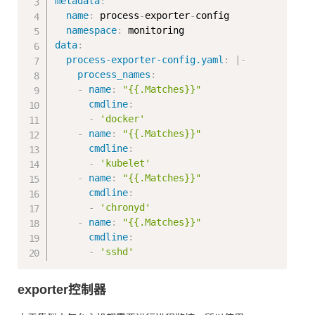
metadata
:
name
:
 process
-
exporter
-
config

namespace
:
data
:
process-exporter-config.yaml
:
|
-
process_names
:
-
name
:
"{{.Matches}}"
cmdline
:
-
'docker'
-
name
:
"{{.Matches}}"
cmdline
:
-
'kubelet'
-
name
:
"{{.Matches}}"
cmdline
:
-
'chronyd'
-
name
:
"{{.Matches}}"
cmdline
:
-
'sshd'
exporter控制器