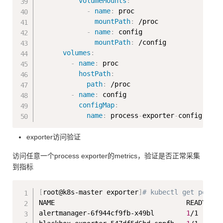
volumeMounts
:
-
name
:
 proc

mountPath
:
 /proc

-
name
:
 config

mountPath
:
 /config

volumes
:
-
name
:
 proc

hostPath
:
path
:
 /proc

-
name
:
 config

configMap
:
name
:
 process
-
exporter
-
exporter访问验证
访问任意一个process exporter的metrics，验证是否正常采集
到指标
Copy
[
root@k8s-master exporter
]
# kubectl get pod -n
NAME                                 READY   S
alertmanager-6f944cf9fb-x49bl        
1
/1     R