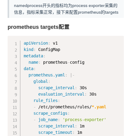
namedprocess开头的指标均为process exporter采集的
信息，指标采集正常，接下来配置prometheus的targets
prometheus targets配置
Copy
apiVersion
:
kind
:
metadata
:
name
:
 prometheus
-
data
:
prometheus.yaml
:
|
-
global
:
scrape_interval
:
 30s

evaluation_interval
:
 30s

rule_files
:
-
 /etc/prometheus/rules/
*.yaml
scrape_configs
:
-
job_name
:
'process-exporter'
scrape_interval
:
 1m

scrape_timeout
:
 1m
