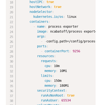
hostIPC
:
true
hostNetwork
:
true
nodeSelector
:
kubernetes.io/os
:
 linux

containers
:
-
name
:
 process
-
exporter

image
:
 ncabatoff/process
-
exporter

args
:
-
-
config.path=/config/process
-
exp
ports
:
-
containerPort
:
9256
resources
:
requests
:
cpu
:
 10m

memory
:
 10Mi

limits
:
cpu
:
 150m

memory
:
 180Mi

securityContext
:
runAsNonRoot
:
true
runAsUser
:
65534