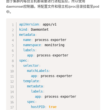
由于集群内每台主机都需要进行进程监控，所以使用
daemonset控制器。将配置文件和宿主机/proc目录挂载至pod
中。
Copy
apiVersion
:
kind
:
metadata
:
name
:
 process
-
exporter

namespace
:
 monitoring

labels
:
app
:
 process
-
spec
:
selector
:
matchLabels
:
app
:
 process
-
exporter

template
:
metadata
:
labels
:
app
:
 process
-
exporter

spec
:
hostPID
:
true