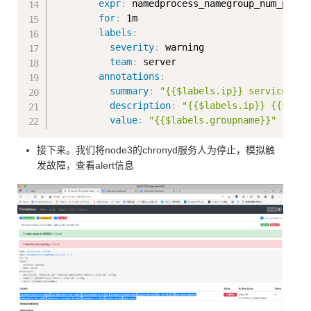
expr
:
 namedprocess_namegroup_num_procs 
for
:
 1m

labels
:
severity
:
 warning

team
:
 server

annotations
:
summary
:
"{{$labels.ip}} service sta
description
:
"{{$labels.ip}} {{$labe
value
:
"{{$labels.groupname}}"
接下来。我们将node3的chronyd服务人为停止，模拟触
发故障，查看alert信息