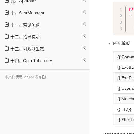
九、Operator
pr
十、AlterManager
-
 
  
十一、常见问题
十二、指导说明
匹配模板
十三、可观测生态
{{.Comm
十四、OpenTelemetry
{{.ExeBa
本文档使用 MrDoc 发布
{{.ExeFul
{{.Usern
{{.Match
{{.PID}}
{{.StartT
process e