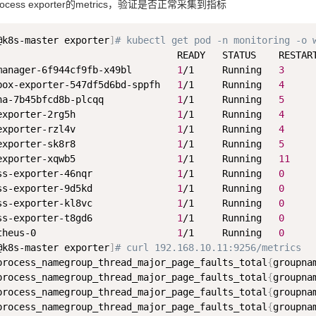
cess exporter的metrics，验证是否正常采集到指标
@k8s-master exporter
]
# kubectl get pod -n monitoring -o 
                                READY   STATUS    RESTART
manager-6f944cf9fb-x49bl        
1
/1     Running   
3
     
box-exporter-547df5d6bd-sppfh   
1
/1     Running   
4
     
na-7b45bfcd8b-plcqq             
1
/1     Running   
5
     
exporter-2rg5h                  
1
/1     Running   
4
     
exporter-rzl4v                  
1
/1     Running   
4
     
exporter-sk8r8                  
1
/1     Running   
5
     
exporter-xqwb5                  
1
/1     Running   
11
    
ss-exporter-46nqr               
1
/1     Running   
0
     
ss-exporter-9d5kd               
1
/1     Running   
0
     
ss-exporter-kl8vc               
1
/1     Running   
0
     
ss-exporter-t8gd6               
1
/1     Running   
0
     
theus-0                         
1
/1     Running   
0
     
@k8s-master exporter
]
# curl 192.168.10.11:9256/metrics
process_namegroup_thread_major_page_faults_total
{
groupna
process_namegroup_thread_major_page_faults_total
{
groupna
process_namegroup_thread_major_page_faults_total
{
groupna
process_namegroup_thread_major_page_faults_total
{
groupna