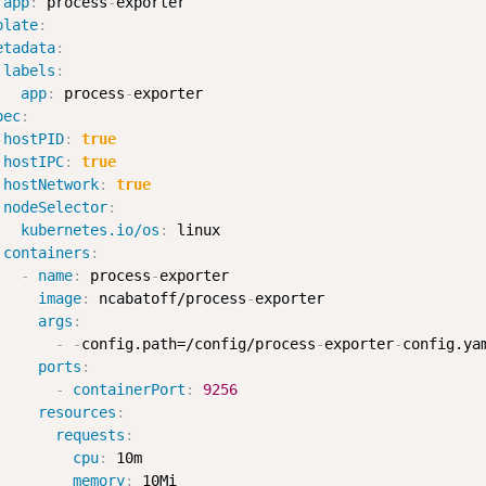
app
:
 process
-
exporter

plate
:
etadata
:
labels
:
app
:
 process
-
exporter

pec
:
hostPID
:
true
hostIPC
:
true
hostNetwork
:
true
nodeSelector
:
kubernetes.io/os
:
 linux

containers
:
-
name
:
 process
-
exporter

image
:
 ncabatoff/process
-
exporter

args
:
-
-
config.path=/config/process
-
exporter
-
config.yam
ports
:
-
containerPort
:
9256
resources
:
requests
:
cpu
:
 10m

memory
:
 10Mi
