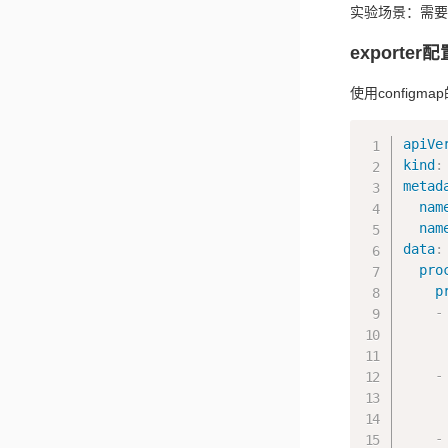
实验场景：需要监控
exporter
使用config
apiVe
kind
:
metad
nam
nam
data
:
pro
p
-
-
-