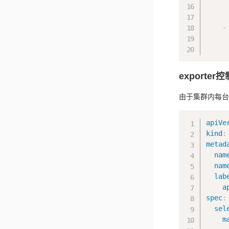
-
exporter
由于集群内每台主
apiVe
kind
:
metad
nam
nam
lab
a
spec
:
sel
m