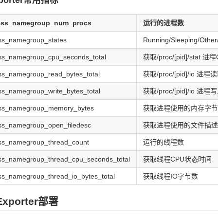
ess_namegroup_num_procs
运行的进程数
s_namegroup_states
Running/Sleeping/O
s_namegroup_cpu_seconds_total
获取/proc/[pid]/stat 
s_namegroup_read_bytes_total
获取/proc/[pid]/io 
s_namegroup_write_bytes_total
获取/proc/[pid]/io 
ss_namegroup_memory_bytes
获取进程使用的内存字节
s_namegroup_open_filedesc
获取进程使用的文件描述
s_namegroup_thread_count
运行的线程数
s_namegroup_thread_cpu_seconds_total
获取线程CPU状态时间
s_namegroup_thread_io_bytes_total
获取线程IO字节数
Exporter部署