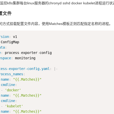
k8s集群每台linux服务器的chronyd sshd docker kubelet
配置文件
map的方式挂载配置文件内容，使用Matches模板正则匹配指定名称的进程。
rsion
:
ata
:
e
:
 process
-
exporter
-
config

espace
:
cess-exporter-config.yaml
:
|
-
rocess_names
:
name
:
"{{.Matches}}"
cmdline
:
-
'docker'
name
:
"{{.Matches}}"
cmdline
:
-
'kubelet'
name
:
"{{.Matches}}"