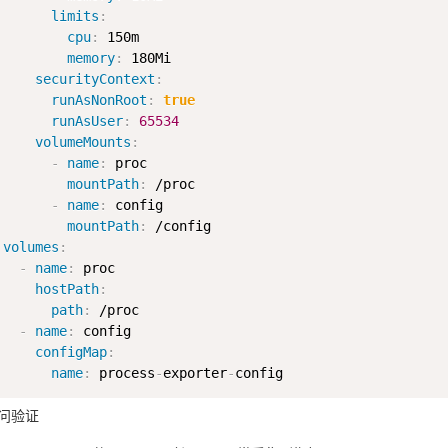
limits
:
cpu
:
 150m

memory
:
 180Mi

securityContext
:
runAsNonRoot
:
true
runAsUser
:
65534
volumeMounts
:
-
name
:
 proc

mountPath
:
 /proc

-
name
:
 config

mountPath
:
 /config

volumes
:
-
name
:
 proc

hostPath
:
path
:
 /proc

-
name
:
 config

configMap
:
name
:
 process
-
exporter
-
r访问验证