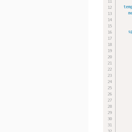
tem
m
s