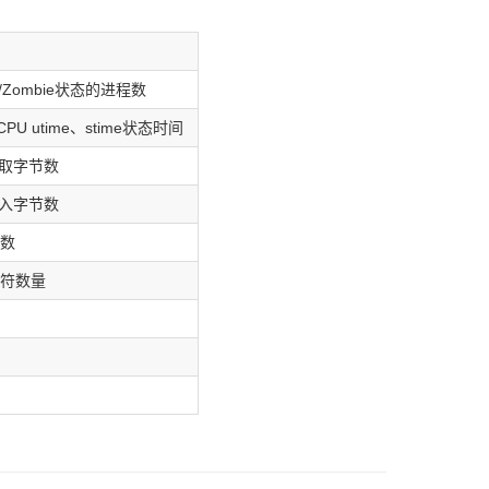
ther/Zombie状态的进程数
进程CPU utime、stime状态时间
进程读取字节数
进程写入字节数
数
符数量