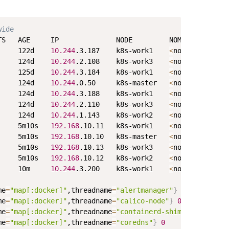
Copy
wide 
S   AGE     IP              NODE         NOMINATED NODE 
     122d    
10.244
.3.187    k8s-work1    
<
none
>
     124d    
10.244
.2.108    k8s-work3    
<
none
>
     125d    
10.244
.3.184    k8s-work1    
<
none
>
     124d    
10.244
.0.50     k8s-master   
<
none
>
     124d    
10.244
.3.188    k8s-work1    
<
none
>
     124d    
10.244
.2.110    k8s-work3    
<
none
>
     124d    
10.244
.1.143    k8s-work2    
<
none
>
     5m10s   
192.168
.10.11   k8s-work1    
<
none
>
     5m10s   
192.168
.10.10   k8s-master   
<
none
>
     5m10s   
192.168
.10.13   k8s-work3    
<
none
>
     5m10s   
192.168
.10.12   k8s-work2    
<
none
>
     10m     
10.244
.3.200    k8s-work1    
<
none
>
me
=
"map[:docker]"
,threadname
=
"alertmanager"
}
0
me
=
"map[:docker]"
,threadname
=
"calico-node"
}
0
me
=
"map[:docker]"
,threadname
=
"containerd-shim"
}
0
me
=
"map[:docker]"
,threadname
=
"coredns"
}
0