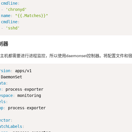
cmdline
:
-
'chronyd'
name
:
"{{.Matches}}"
cmdline
:
-
'sshd'
控制器
机都需要进行进程监控，所以使用daemonset控制器。将配置文件和宿主
rsion
:
ata
:
e
:
 process
-
exporter

espace
:
 monitoring

els
:
pp
:
 process
-
ector
:
atchLabels
: