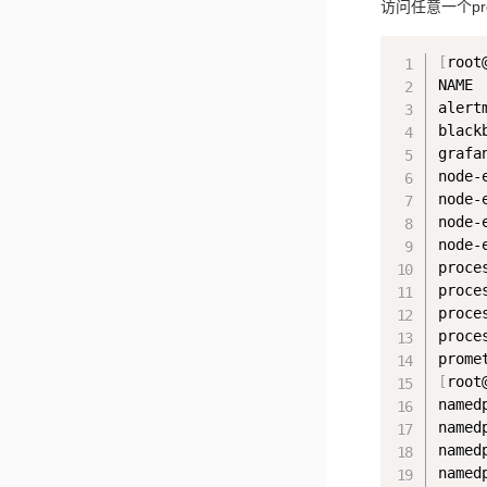
访问任意一个pro
[
root
NAME 
alert
black
grafa
node-
node-
node-
node-
proce
proce
proce
proce
prome
[
root
named
named
named
named