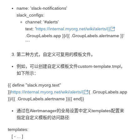
name: 'slack-notifications'
slack_configs:
channel: '#alerts'
text: '
https://internal.myorg.net/wiki/alerts/{{
.GroupLabels.app }}/{{ .GroupLabels.alertname }}'
```
第二种方式，自定义可复用的模板文件。
例如，可以创建自定义模板文件custom-template.tmpl，
如下所示：
{{ define "slack.myorg.text"
}}
https://internal.myorg.net/wiki/alerts/{
{ .GroupLabels.app
}}/{{ .GroupLabels.alertname }}{{ end}}
通过在Alertmanager的全局设置中定义templates配置来
指定自定义模板的访问路径:
templates:
[ - ... ]