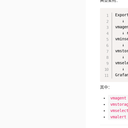
典型架构：
Export
   ↓

vmagen
   ↓ 
vminse
   ↓

vmstor
   ↓

vmsele
   ↓

其中：
vmagent
vmstora
vmselec
vmalert