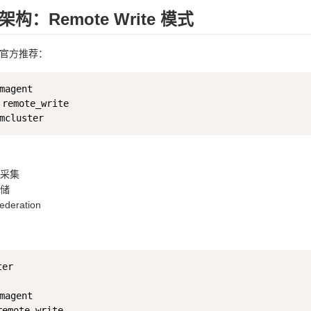
构：Remote Write 模式
ics 官方推荐：
agent

 remote_write

采集
储
eration
er

agent

remote_write
