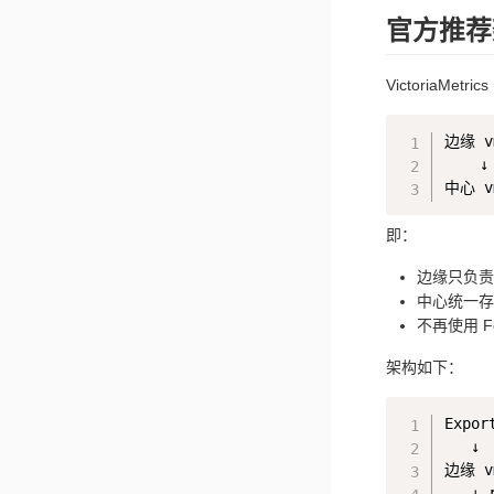
官方推荐架
VictoriaMetr
边缘 vm
    ↓
即：
边缘只负责
中心统一存
不再使用 Fed
架构如下：
Export
   ↓

边缘 vm
   ↓ 