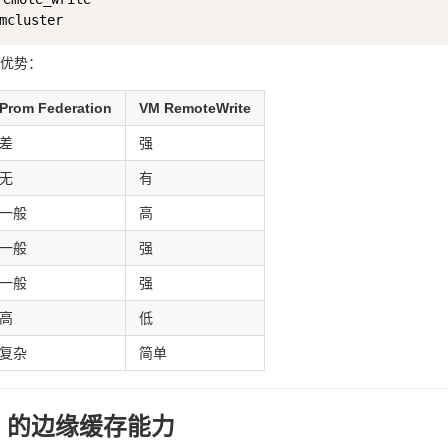
优势：
Prom Federation
VM RemoteWrite
差
强
无
有
一般
高
一般
强
一般
强
高
低
复杂
简单
nt 的边缘缓存能力