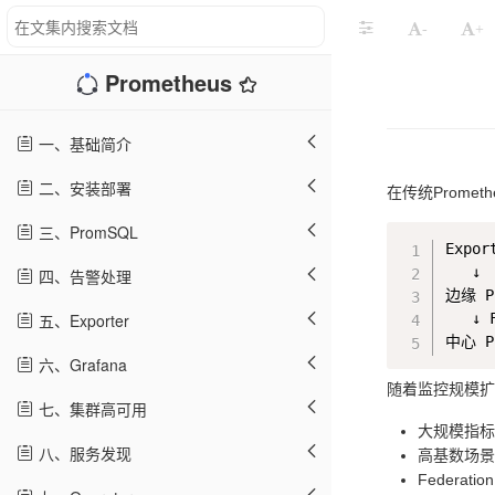
-
+
Prometheus
一、基础简介
二、安装部署
在传统Prome
三、PromSQL
Export
   ↓

四、告警处理
边缘 Pr
五、Exporter
   ↓ F
六、Grafana
随着监控规模扩大
七、集群高可用
大规模指标
八、服务发现
高基数场景
Federat