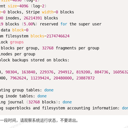
 
size
=
4096
(
log
=
2
)
ent 
size
=
4096
(
log
=
2
)
e
=
0
 blocks, Stripe 
width
=
0
00
 inodes, 
26214391
19
 blocks 
(
5.00
%
)
 reserved 
for
 the super user 

 data 
block
=
0
um filesystem 
blocks
=
2174746624
lock 
groups
 blocks per group, 
32768
inodes per group 

block backups stored on blocks:  

8, 
98304
, 
163840
, 
229376
, 
294912
, 
819200
, 
884736
, 
160563
000, 
7962624
, 
11239424
, 
20480000
, 
23887872
ating group tables: 
done
ng inode tables: 
done
ing journal 
(
32768
 blocks
)
: 
done
ng superblocks and filesystem accounting information: 
do
一段时间，请观察系统运行状态，不要退出。