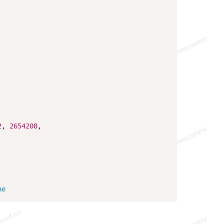
2
, 
2654208
,  

ne