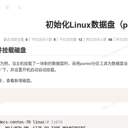
初始化Linux数据盘（pa
最近活跃访客
0
今日访问人数
9
今日访问量
12
昨日访问人数
48
昨日访
并挂载磁盘
为例，当主机挂载了一块新的数据盘时，采用parted分区工具为数据盘设
/sdc”下，并设置开机启动自动挂载。
令，查看新增磁盘。
@ecs-centos-70 linux
]
# lsblk 