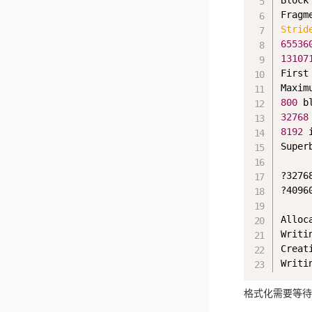
Block
Fragm
Strid
65536
13107
First
Maxim
800
 b
32768
8192
 
Super
?3276
?4096
Alloc
Writi
Creat
Writi
格式化需要等待