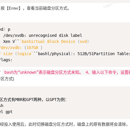
按【Enter】，查看当前磁盘分区方式。
ed
)
 p 

: /dev/xvdb: unrecognised disk label 

: Xen V``
`
bashirtual Block Device 
(
xvd
)
/dev/xvdb: 
{
107GB 
}
r size 
(
logica
`
``bashl/physical
)
: 512B/51Partition Table:
”
bash为“unknown”表示磁盘分区方式未知。 4、输入以下命令，
盘分区方式}
方式有MBR和GPT两种，以GPT为例：

h

经投入使用后，此时切换磁盘分区方式时，磁盘上的原有数据将会清除，