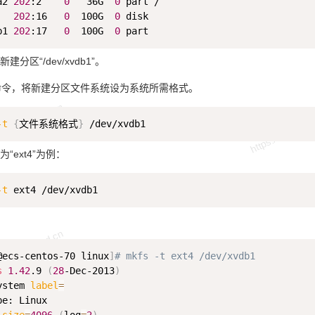
a2 
202
:2    
0
   36G  
0
 part / 

   
202
:16   
0
  100G  
0
 disk  

b1 
202
:17   
0
  100G  
0
分区“/dev/xvdb1”。
命令，将新建分区文件系统设为系统所需格式。
-t
{
文件系统格式
}
“ext4”为例：
-t
@ecs-centos-70 linux
]
# mkfs -t ext4 /dev/xvdb1 
s
1.42
.9 
(
28
-Dec-2013
)
ystem 
label
=
e: Linux 
