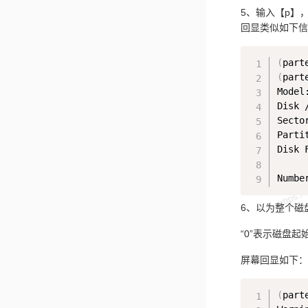
5、输入【p】，
回显类似如下信
(
part
(
part
Model
Disk 
Secto
Parti
Disk F
6、以为整个磁
“0”表示磁盘
屏幕回显如下：
(
part