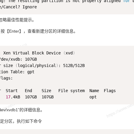
ng: The resulting partition is not properly aligned 
for
 
e”，忽略最佳性能提示。
，按【Enter】，查看新建分区的详细信息。
: Xen Virtual Block Device 
(
xvd
)
/dev/xvdb: 107GB 

r size 
(
logical/physical
)
: 512B/512B 

tion Table: gpt 

lags:  

r  Start   End    Size   File system  Name  Flags 

17
ev/xvdb1”的详细信息。
定分区，执行如下命令