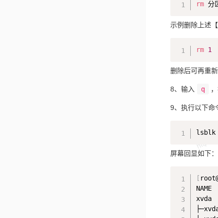
rm
示例删除上述【
rm
1
删除后可再重新
8、输入
q
，
9、执行以下命
屏幕回显如下：
[
root
NAME 
xvda 
├─xvd