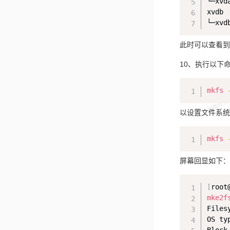
└─xvd
xvdb 
└─xvd
此时可以查看到新建
10、执行以下
mkfs
以设置文件系统为
mkfs
屏幕回显如下：
[
root
mke2f
Files
OS typ