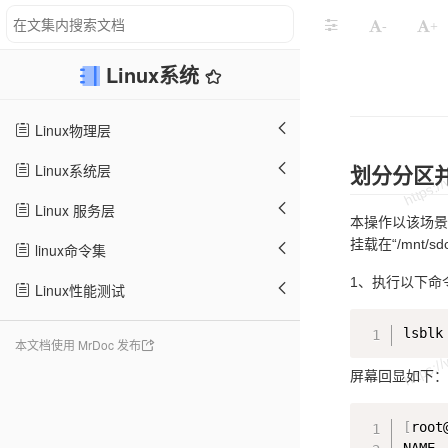
-
+
Linux系统
Linux物理层
Linux系统层
划分分区
Linux 服务层
本操作以该场景
挂载在“/mnt
linux命令集
1、执行以下命
Linux性能测试
本文档使用 MrDoc 发布
屏幕回显如下：
[
root