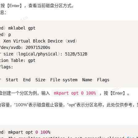
按【Enter】，查看当前磁盘分区方式。
息：
ed
)
ed
)
 p                                                    
: Xen Virtual Block Device 
(
xvd
)
/dev/xvdb: 209715200s 

r size 
(
logical/physical
)
: 512B/512B 

tion Table: gpt 

lags:  

盘创建一个分区为例，输入
mkpart opt 0 100%
，按【Enter】。
起始容量，“100%”表示磁盘截止容量，“opt”表示分区名称，此处仅供
ed
)
 mkpart opt 
0
100
% 
