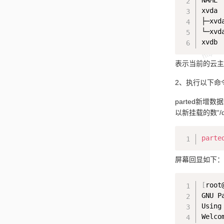
NAME 
xvda 
├─xvd
└─xvd
xvdb 
表示当前的云主机有
2、执行以下命
parted新增数
以新挂载的数“/de
parte
屏幕回显如下：
[
root
GNU P
Using 
Welco