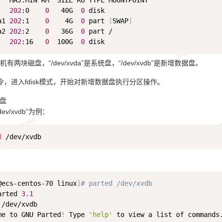
   MAJ:MIN RM  SIZE RO TYPE MOUNTPOINT 

   
202
:0    
0
   40G  
0
 disk  

a1 
202
:1    
0
    4G  
0
 part 
[
SWAP
]
a2 
202
:2    
0
   36G  
0
 part / 

   
202
:16   
0
  100G  
0
两块磁盘，“/dev/xvda”是系统盘，“/dev/xvdb”是新增数据盘。
令，进入fdisk模式，开始对新增数据盘执行分区操作。
据盘
v/xvdb”为例：
d
@ecs-centos-70 linux
]
# parted /dev/xvdb 
arted 
3.1
/dev/xvdb 

me to GNU Parted
!
 Type 
'help'