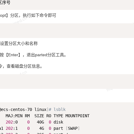
opt】分区，执行如下命令即可
设置分区大小和名称
按【Enter】，退出parted分区工具。
令，查看磁盘分区信息。
@ecs-centos-70 linux
]
# lsblk                            
   MAJ:MIN RM  SIZE RO TYPE MOUNTPOINT 

   
202
:0    
0
   40G  
0
 disk  

a1 
202
:1    
0
    4G  
0
 part 
[
SWAP
]