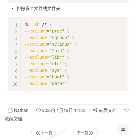
排除多个文件或文件夹
Copy
du
-sh
 /* 
\
--exclude
=
"proc"
\
--exclude
=
"cgroup"
\
--exclude
=
"selinux"
\
--exclude
=
"*bin"
\
--exclude
=
"lib*"
\
--exclude
=
"etc"
\
--exclude
=
"sys"
\
--exclude
=
"boot"
\
--exclude
=
"data*"
Nathan
2022年1月19日 14:32
转发文档
收藏文档
上一篇
下一篇