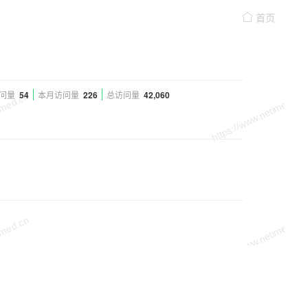
首页
问量
54
本月访问量
226
总访问量
42,060