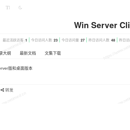
Win Server Cli
最近活跃访客
1
今日访问人数
23
今日访问量
27
昨日访问人数
48
昨日访
录大纲
最新文档
文集下载
server版和桌面版本
转发