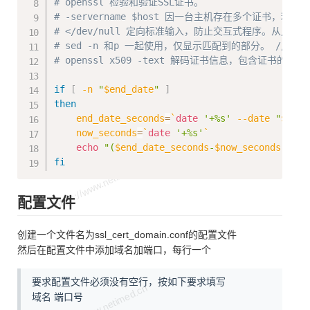
# openssl 检验和验证SSL证书。
# -servername $host 因一台主机存在多个证书，利用
# </dev/null 定向标准输入，防止交互式程序。从/dev
# sed -n 和p 一起使用，仅显示匹配到的部分。 //,/
# openssl x509 -text 解码证书信息，包含证书的有
if
[
-n
"
$end_date
"
]
then
end_date_seconds
=
`
date
'+%s'
--date
"
$end_
now_seconds
=
`
date
'+%s'
`
echo
"(
$end_date_seconds
-
$now_seconds
)/24/
fi
配置文件
创建一个文件名为ssl_cert_domain.conf的配置文件
然后在配置文件中添加域名加端口，每行一个
要求配置文件必须没有空行，按如下要求填写
域名 端口号