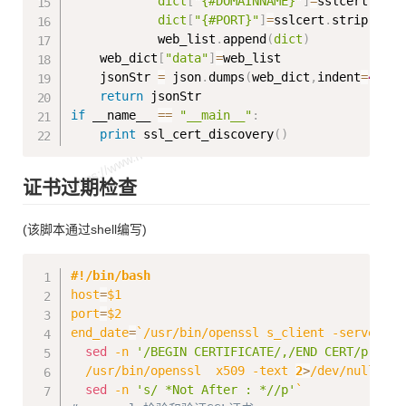
dict
[
"{#DOMAINNAME}"
]
=
sslcert
.
stri
dict
[
"{#PORT}"
]
=
sslcert
.
strip
(
)
.
sp
            web_list
.
append
(
dict
)
    web_dict
[
"data"
]
=
web_list

    jsonStr 
=
 json
.
dumps
(
web_dict
,
indent
=
4
)
return
if
 __name__ 
==
"__main__"
:
print
 ssl_cert_discovery
(
)
证书过期检查
(该脚本通过shell编写)
Copy
#!/bin/bash
host
=
$1
port
=
$2
end_date
=
`
/usr/bin/openssl s_client 
-servernam
sed
-n
'/BEGIN CERTIFICATE/,/END CERT/p'
|
  /usr/bin/openssl  x509 
-text
2
>
/dev/null 
|
sed
-n
's/ *Not After : *//p'
`