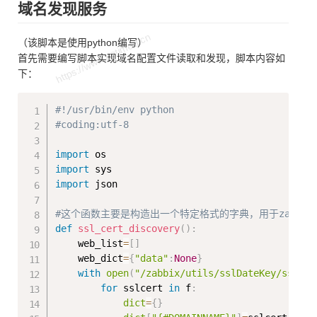
域名发现服务
（该脚本是使用python编写）
首先需要编写脚本实现域名配置文件读取和发现，脚本内容如
下：
Copy
#!/usr/bin/env python
#coding:utf-8
import
import
import
 json

#这个函数主要是构造出一个特定格式的字典，用于zabbix
def
ssl_cert_discovery
(
)
:
    web_list
=
[
]
    web_dict
=
{
"data"
:
None
}
with
open
(
"/zabbix/utils/sslDateKey/ssl_ce
for
 sslcert 
in
 f
:
dict
=
{
}