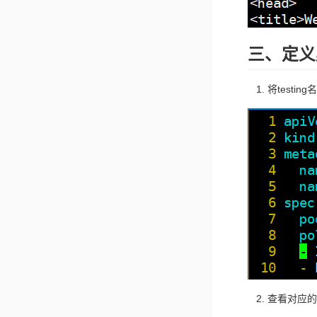
三、定义
将test
查看对应的n