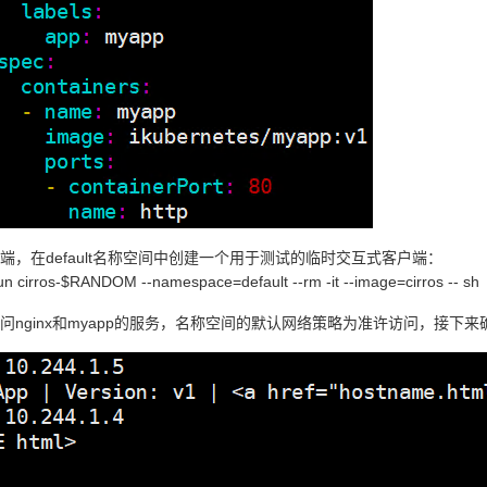
端，在default名称空间中创建一个用于测试的临时交互式客户端：
run cirros-$RANDOM --namespace=default --rm -it --image=cirros -- sh
问nginx和myapp的服务，名称空间的默认网络策略为准许访问，接下