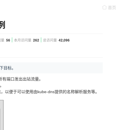
首页
例
问量
56
本月访问量
262
总访问量
42,096
如下目标。
od的所有端口发出出站流量。
量。
型的通信，以便于可以使用由kube-dns提供的名称解析服务等。