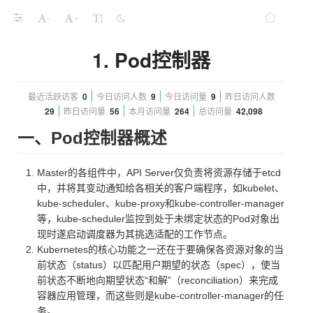
-
+
1. Pod控制器
最近活跃访客
0
今日访问人数
9
今日访问量
9
昨日访问人数
29
昨日访问量
56
本月访问量
264
总访问量
42,098
一、Pod控制器概述
Master的各组件中，API Server仅负责将资源存储于etcd
中，并将其变动通知给各相关的客户端程序，如kubelet、
kube-scheduler、kube-proxy和kube-controller-manager
等，kube-scheduler监控到处于未绑定状态的Pod对象出
现时遂启动调度器为其挑选适配的工作节点。
Kubernetes的核心功能之一还在于要确保各资源对象的当
前状态（status）以匹配用户期望的状态（spec），使当
前状态不断地向期望状态“和解”（reconciliation）来完成
容器应用管理，而这些则是kube-controller-manager的任
务。