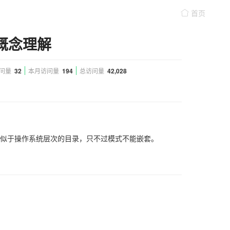
首页
概念理解
问量
32
本月访问量
194
总访问量
42,028
似于操作系统层次的目录，只不过模式不能嵌套。