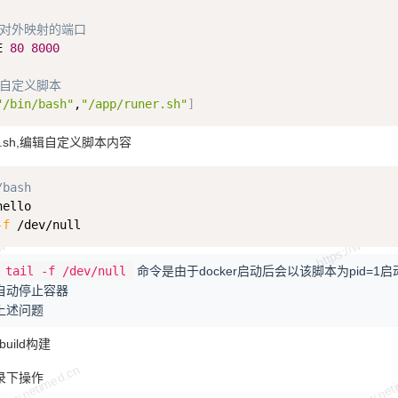
器对外映射的端口
E 
80
8000
动自定义脚本
"/bin/bash"
,
"/app/runer.sh"
]
ner.sh,编辑自定义脚本内容
/bash
-f
tail -f /dev/null
命令是由于docker启动后会以该脚本为pid=1
自动停止容器
上述问题
build构建
e目录下操作