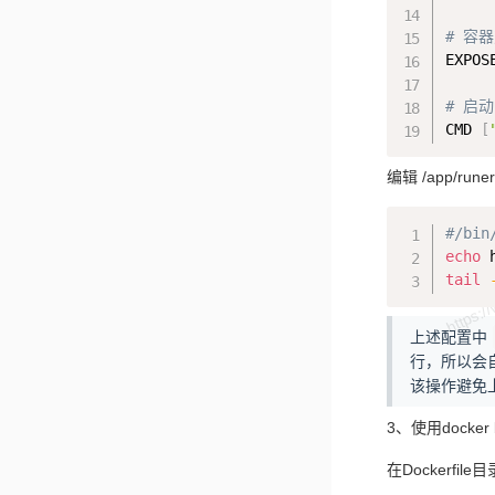
# 容
EXPOS
# 启
CMD 
[
编辑 /app/ru
#/bin
echo
tail
上述配置中
行，所以会
该操作避免
3、使用docker 
在Dockerfil