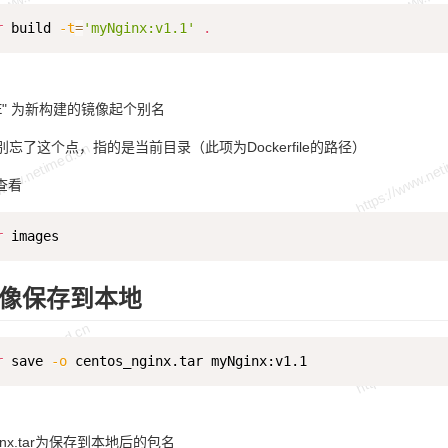
r
 build 
-t
=
'myNginx:v1.1'
.
AME" 为新构建的镜像起个别名
忘了这个点，指的是当前目录（此项为Dockerfile的路径）
查看
r
像保存到本地
r
 save 
-o
nginx.tar为保存到本地后的包名