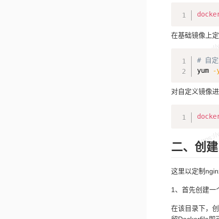
docke
在基础镜像上定
# 自
yum 
-
对自定义镜像进
docke
二、创建
这里以定制ng
1、首先创建一
在该目录下，创
留Dockerfile即