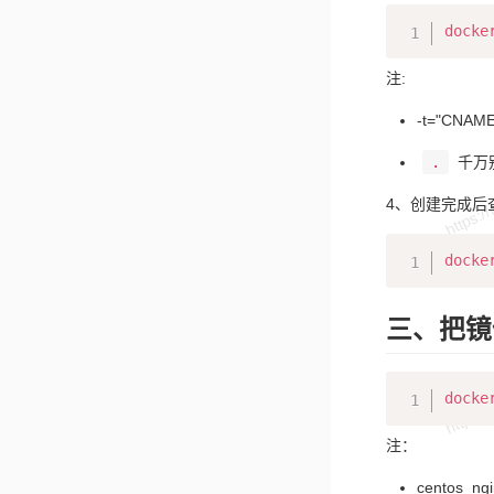
docke
注:
-t="CN
.
千万别
4、创建完成后
docke
三、把镜
docke
注：
centos_