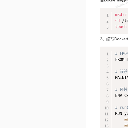
mkdir
cd
touch
2、编写Dockerf
# F
FROM m
# 该
MAINT
# 环境
ENV C
# r
RUN y
&
&