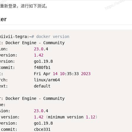
重新登录，进行如下测试。
er
miivii-tegra:~
# docker version
t: Docker Engine - Community

ion:           
23.0
.4

version:       
1.42
ersion:        go1.19.8

commit:        f480fb1

t:             Fri Apr 
14
10
:35:33 
2023
rch:           linux/arm64

ext:           default

r: Docker Engine - Community

e:

sion:          
23.0
.4

 version:      
1.42
(
minimum version 
1.12
)
version:       go1.19.8

 commit:       cbce331
