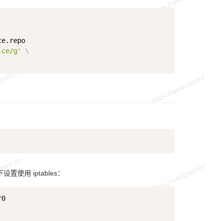
Copy
-ce/g'
\
Copy
设置使用 iptables：
Copy
0
