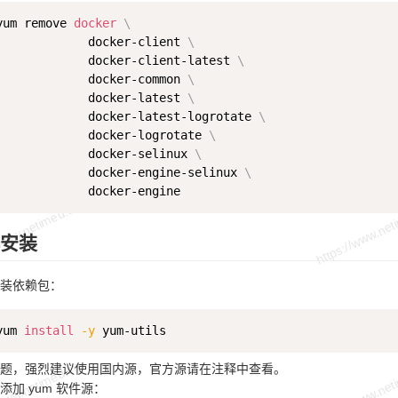
yum remove 
docker
\
             docker-client 
\
             docker-client-latest 
\
             docker-common 
\
             docker-latest 
\
             docker-latest-logrotate 
\
             docker-logrotate 
\
             docker-selinux 
\
             docker-engine-selinux 
\
 安装
装依赖包：
yum 
install
-y
题，强烈建议使用国内源，官方源请在注释中查看。
加 yum 软件源：