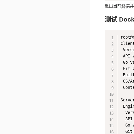
退出当前终端并
测试 Dock
root@
Clien
 Vers
 API 
 Go v
 Git 
 Buil
 OS/A
 Cont
Serve
 Engin
  Ver
  API
  Go 
  Git