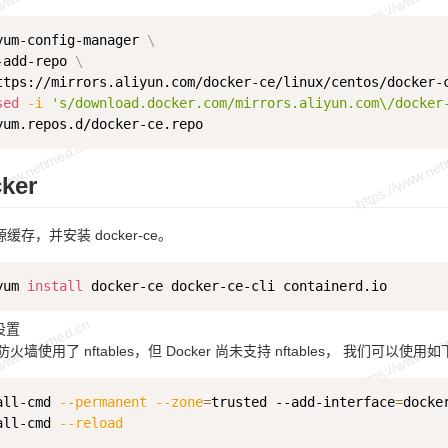
yum-config-manager 
\
-add-repo 
\
sed
-i
's/download.docker.com/mirrors.aliyun.com\/docker
ker
源缓存，并安装 docker-ce。
yum 
install
设置
 防火墙使用了 nftables，但 Docker 尚未支持 nftables， 我们可以使用如下
all-cmd 
--permanent
--zone
=
trusted --add-interface
=
docker
all-cmd 
--reload