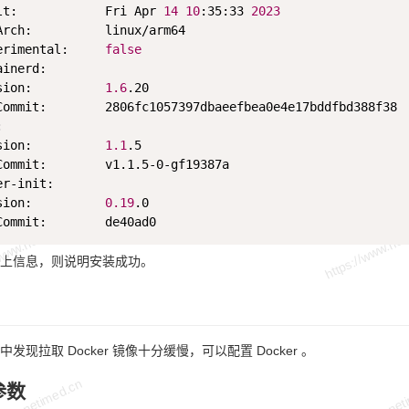
lt:            Fri Apr 
14
10
:35:33 
2023
Arch:          linux/arm64

erimental:     
false
inerd:

sion:          
1.6
.20

Commit:        2806fc1057397dbaeefbea0e4e17bddfbd388f38



sion:          
1.1
.5

Commit:        v1.1.5-0-gf19387a

r-init:

sion:          
0.19
.0

上信息，则说明安装成功。
发现拉取 Docker 镜像十分缓慢，可以配置 Docker 。
参数