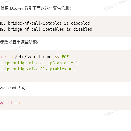
S 使用 Docker 看到下面的这些警告信息：
NG: bridge-nf-call-iptables is disabled

参数以启用这些功能。
tee
-a
 /etc/sysctl.conf 
<<-
EOF

ridge.bridge-nf-call-ip6tables = 1

ridge.bridge-nf-call-iptables = 1

tl.conf 即可
sysctl
-p