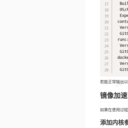
  Bui
  OS/
  Exp
 conta
  Ver
  Git
 runc:
  Ver
  Git
 docke
  Ver
若能正常输出以
镜像加速
如果在使用过程中
添加内核