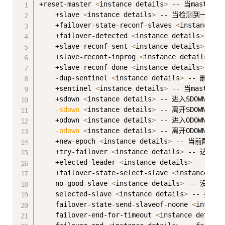
Copy
+reset-master 
<
instance details
>
 -- 当master被
    +slave 
<
instance details
>
 -- 当检测到一个sla
    +failover-state-reconf-slaves 
<
instance de
    +failover-detected 
<
instance details
>
 -- 
    +slave-reconf-sent 
<
instance details
>
 -- 
    +slave-reconf-inprog 
<
instance details
>
 -
    +slave-reconf-done 
<
instance details
>
 --
    -dup-sentinel 
<
instance details
>
 -- 删除指定
    +sentinel 
<
instance details
>
 -- 当master增
    +sdown 
<
instance details
>
 -- 进入SDOWN状态
-sdown
<
instance details
>
 -- 离开SDOWN状态时
    +odown 
<
instance details
>
 -- 进入ODOWN状态时
-odown
<
instance details
>
 -- 离开ODOWN状态时
    +new-epoch 
<
instance details
>
 -- 当前配置版
    +try-failover 
<
instance details
>
 -- 达到fa
    +elected-leader 
<
instance details
>
 -- 被选
    +failover-state-select-slave 
<
instance det
    no-good-slave 
<
instance details
>
 -- 没有合适
    selected-slave 
<
instance details
>
 -- 找到了
    failover-state-send-slaveof-noone 
<
instanc
    failover-end-for-timeout 
<
instance details